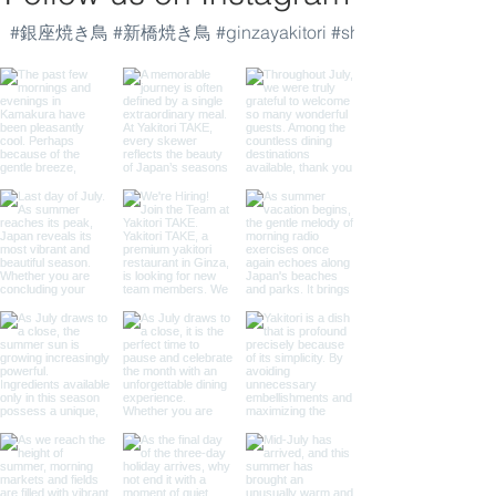
#銀座焼き鳥 #新橋焼き鳥 #ginzayakitori #shimbashiyakitori